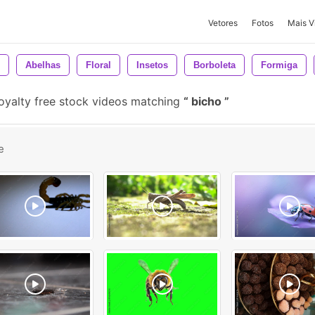
Vetores
Fotos
Mais V
Abelhas
Floral
Insetos
Borboleta
Formiga
oyalty free stock videos matching
bicho
e