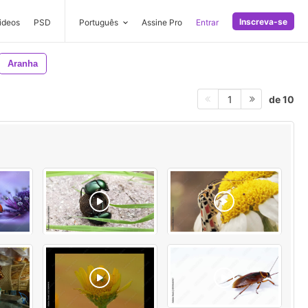
Inscreva-se
ideos
PSD
Português
Assine Pro
Entrar
Aranha
de 10
1