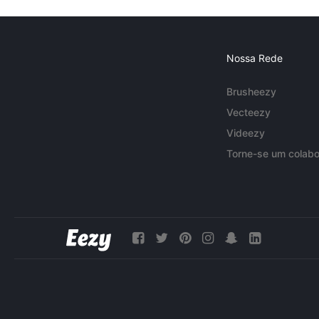
Nossa Rede
Brusheezy
Vecteezy
Videezy
Torne-se um colabo