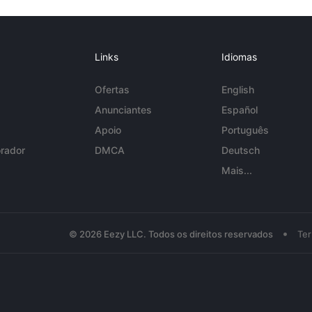
Links
Idiomas
Ofertas
English
Anunciantes
Español
Apoio
Português
rador
DMCA
Deutsch
Mais...
•
© 2026 Eezy LLC. Todos os direitos reservados
Te