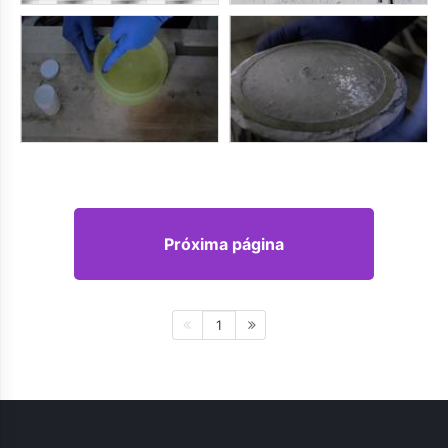
Próxima página
1