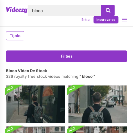
echar
Entrar
Inscreva-se
Tijolo
Filters
Bloco Vídeo De Stock
326 royalty free stock videos matching
bloco