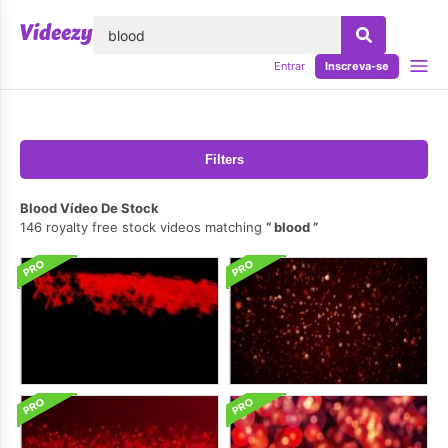
echar
Entrar
Inscreva-se
Filters
Blood Vídeo De Stock
146 royalty free stock videos matching
blood