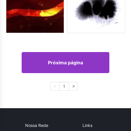
Próxima página
1
Nossa Rede
Links