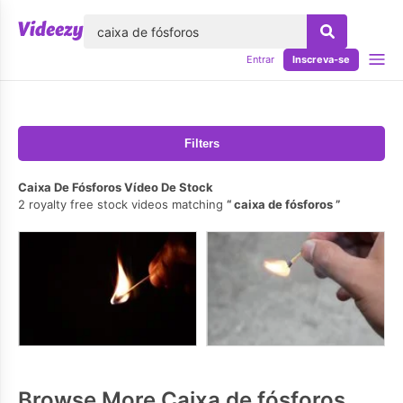
echar
Entrar
Inscreva-se
Filters
Caixa De Fósforos Vídeo De Stock
2 royalty free stock videos matching
caixa de fósforos
Browse More Caixa de fósforos