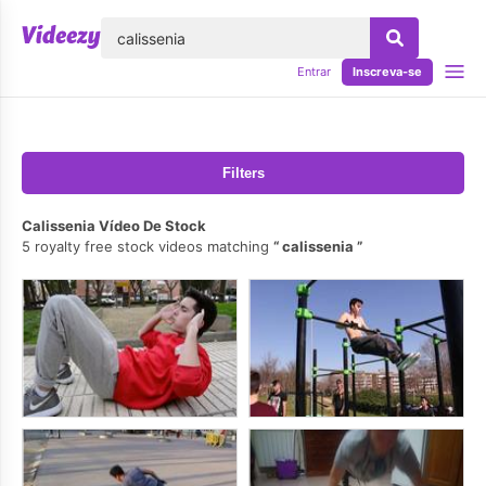
echar
Entrar
Inscreva-se
Filters
Calissenia Vídeo De Stock
5 royalty free stock videos matching
calissenia