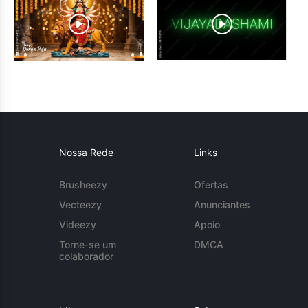
Nossa Rede
Links
Brusheezy
Ofertas
Vecteezy
Anunciantes
Videezy
Apoio
Torne-se um
DMCA
colaborador