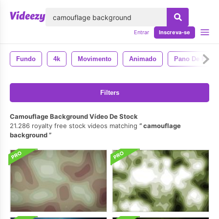
echar
Entrar
Inscreva-se
Fundo
4k
Movimento
Animado
Pano De Fund
Filters
Camouflage Background Vídeo De Stock
21.286 royalty free stock videos matching
camouflage
background