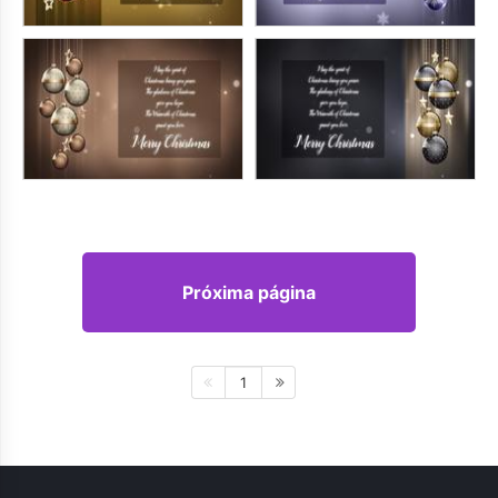
Próxima página
1