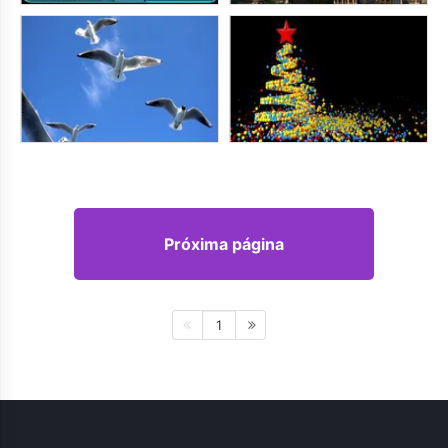
Próxima página
1