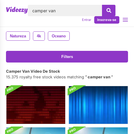
echar
Entrar
Inscreva-se
Natureza
4k
Oceano
Filters
Camper Van Vídeo De Stock
15.375 royalty free stock videos matching
camper van