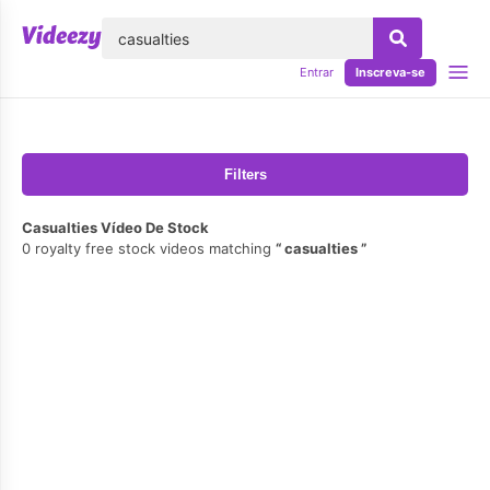
echar
Entrar
Inscreva-se
Filters
Casualties Vídeo De Stock
0 royalty free stock videos matching
casualties