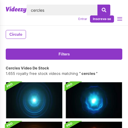
echar
Entrar
Inscreva-se
Círculo
Filters
Cercles Vídeo De Stock
1.655 royalty free stock videos matching
cercles