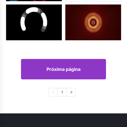
Próxima página
1