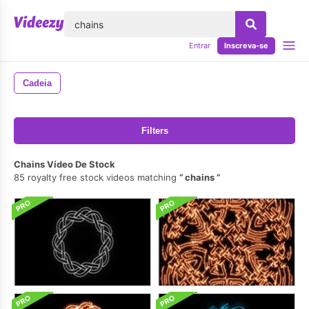
echar
Entrar
Inscreva-se
Cadeia
Filters
Chains Vídeo De Stock
85 royalty free stock videos matching
chains