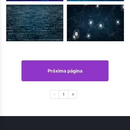
Próxima página
1