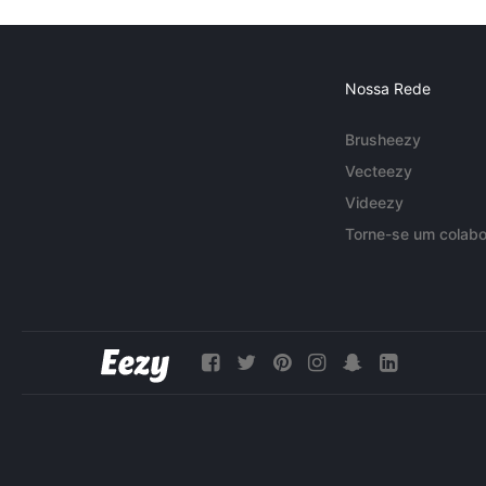
Nossa Rede
Brusheezy
Vecteezy
Videezy
Torne-se um colabo