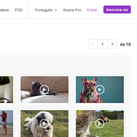
Inscreva-se
ideos
PSD
Português
Assine Pro
Entrar
de 16
1