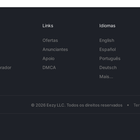
Links
Idiomas
Ofertas
English
Anunciantes
Español
Apoio
Português
rador
DMCA
Deutsch
Mais...
•
© 2026 Eezy LLC. Todos os direitos reservados
Te