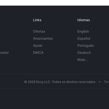
Links
Idiomas
Ofertas
English
Anunciantes
Español
Apoio
Português
rador
DMCA
Deutsch
Mais...
•
© 2026 Eezy LLC. Todos os direitos reservados
Te