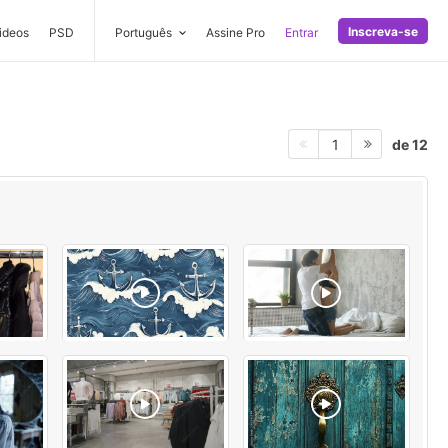
Inscreva-se
ideos
PSD
Português
Assine Pro
Entrar
de 12
1