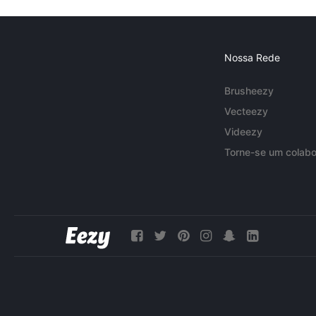
Nossa Rede
Brusheezy
Vecteezy
Videezy
Torne-se um colabo