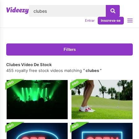
echar
Entrar
Inscreva-se
Filters
Clubes Vídeo De Stock
455 royalty free stock videos matching
clubes