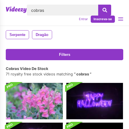
echar
Entrar
Inscreva-se
Serpente
Dragão
Filters
Cobras Vídeo De Stock
71 royalty free stock videos matching
cobras