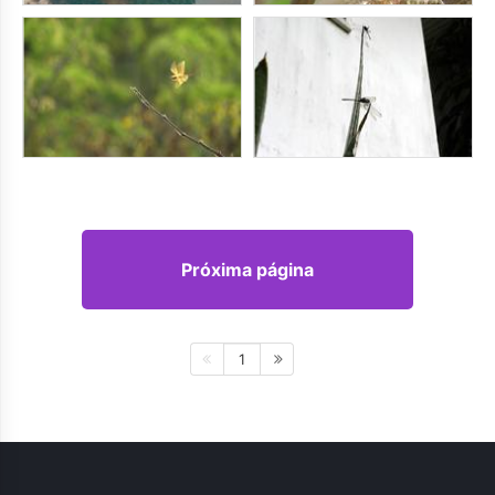
Próxima página
1