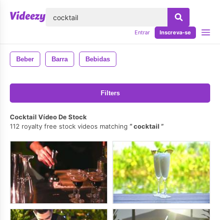
echar
Entrar
Inscreva-se
Beber
Barra
Bebidas
Filters
Cocktail Vídeo De Stock
112 royalty free stock videos matching
cocktail