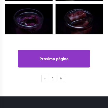
Próxima página
1