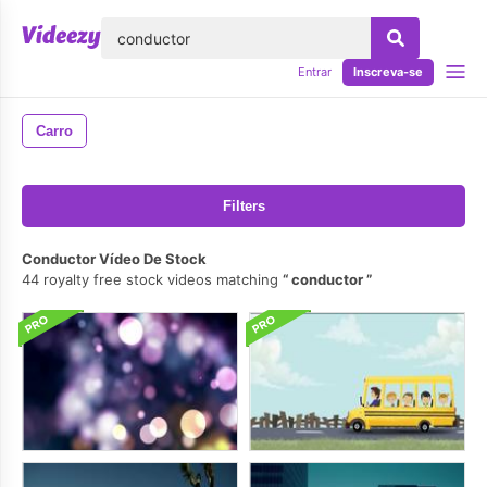
echar
Entrar
Inscreva-se
Carro
Filters
Conductor Vídeo De Stock
44 royalty free stock videos matching
conductor