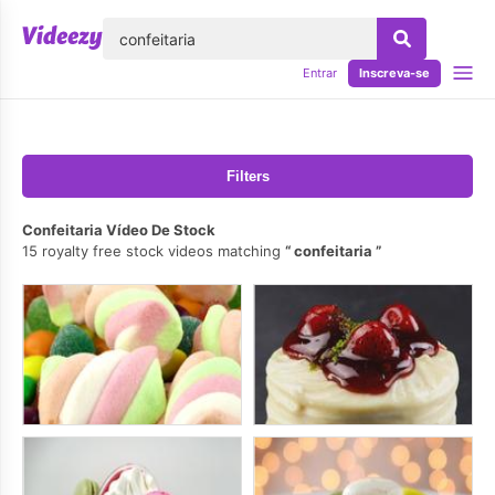
echar
Entrar
Inscreva-se
Filters
Confeitaria Vídeo De Stock
15 royalty free stock videos matching
confeitaria