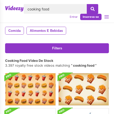
echar
Entrar
Inscreva-se
Comida
Alimentos E Bebidas
Filters
Cooking Food Vídeo De Stock
3.397 royalty free stock videos matching
cooking food