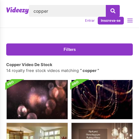
echar
Entrar
Inscreva-se
Filters
Copper Vídeo De Stock
14 royalty free stock videos matching
copper