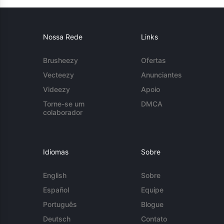
Nossa Rede
Links
Brusheezy
Ofertas
Vecteezy
Anunciantes
Videezy
Apoio
Torne-se um
DMCA
colaborador
Idiomas
Sobre
English
Sobre
Español
Equipe
Português
Blogue
Deutsch
Contato