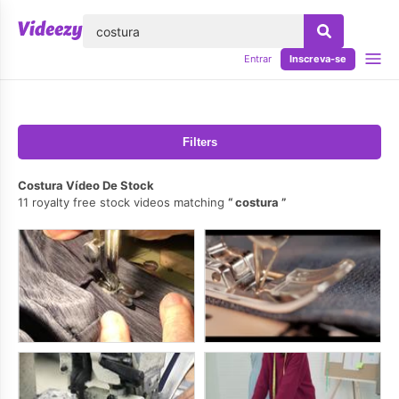
echar
Entrar
Inscreva-se
Filters
Costura Vídeo De Stock
11 royalty free stock videos matching
costura