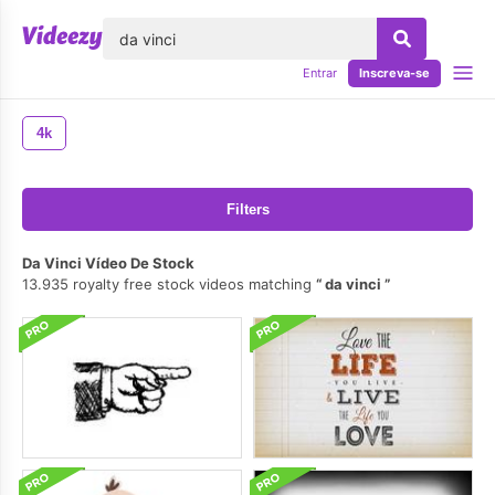
echar
Entrar
Inscreva-se
4k
Filters
Da Vinci Vídeo De Stock
13.935 royalty free stock videos matching
da vinci