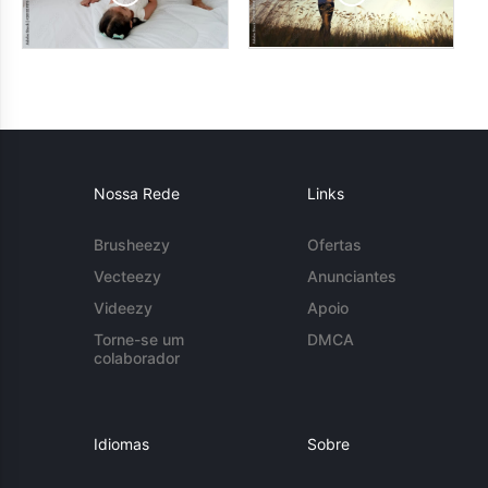
Nossa Rede
Links
Brusheezy
Ofertas
Vecteezy
Anunciantes
Videezy
Apoio
Torne-se um
DMCA
colaborador
Idiomas
Sobre