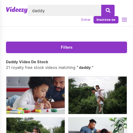
echar
Entrar
Inscreva-se
Filters
Daddy Vídeo De Stock
21 royalty free stock videos matching
daddy