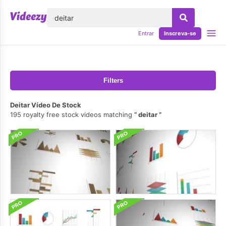
echar
Entrar
Inscreva-se
Filters
Deitar Vídeo De Stock
195 royalty free stock videos matching
deitar