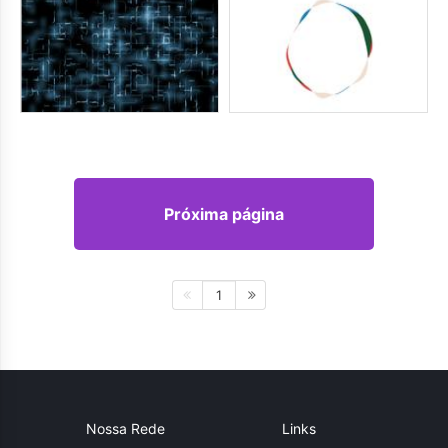
Próxima página
1
Nossa Rede
Links