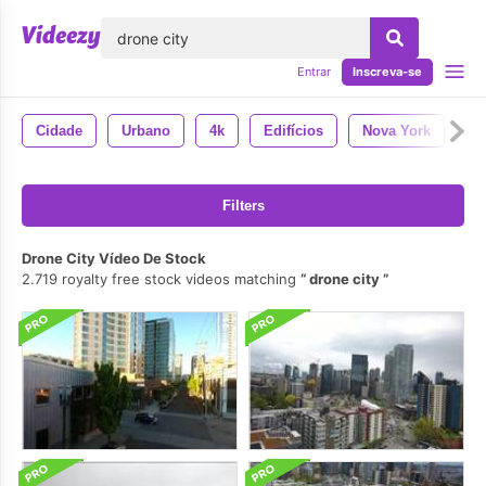
echar
Entrar
Inscreva-se
Cidade
Urbano
4k
Edifícios
Nova York
Filters
Drone City Vídeo De Stock
2.719 royalty free stock videos matching
drone city