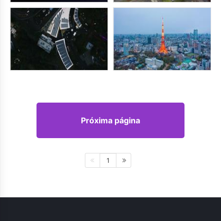
Próxima página
1