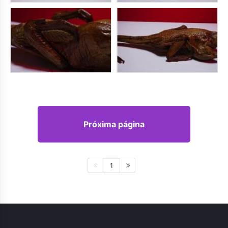
Próxima página
1