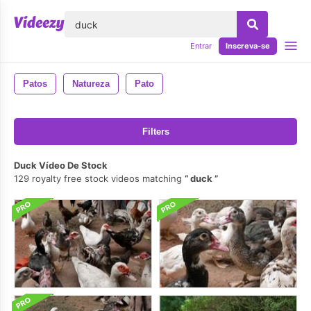
echar
Entrar
Inscreva-se
Patos
Natureza
Pato
Filters
Duck Vídeo De Stock
129 royalty free stock videos matching
duck