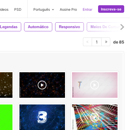
Inscreva-se
ideos
PSD
Português
Assine Pro
Entrar
Legendas
Automático
Responsivo
Meios De Comunicaç
de 85
1