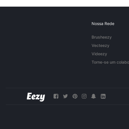
Nossa Rede
Brusheezy
Vecteezy
Videezy
Torne-se um colabo