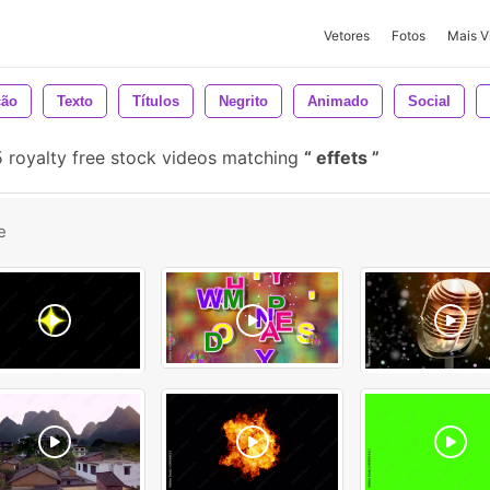
Vetores
Fotos
Mais V
ção
Texto
Títulos
Negrito
Animado
Social
 royalty free stock videos matching
effets
e