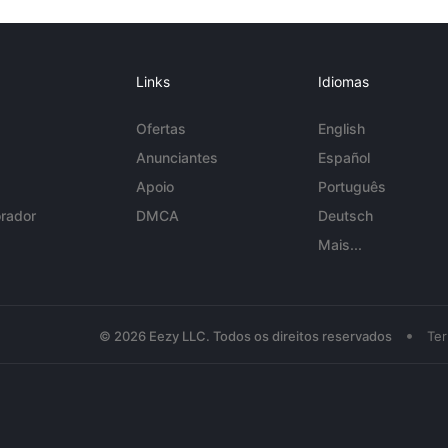
Links
Idiomas
Ofertas
English
Anunciantes
Español
Apoio
Português
rador
DMCA
Deutsch
Mais...
•
© 2026 Eezy LLC. Todos os direitos reservados
Te