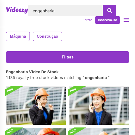
echar
Entrar
Inscreva-se
Máquina
Construção
Filters
Engenharia Vídeo De Stock
1.135 royalty free stock videos matching
engenharia