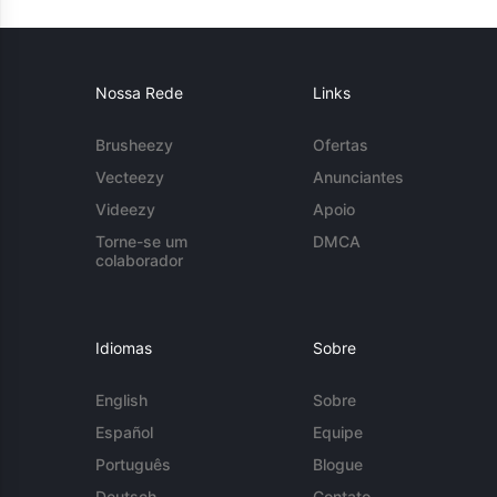
Nossa Rede
Links
Brusheezy
Ofertas
Vecteezy
Anunciantes
Videezy
Apoio
Torne-se um
DMCA
colaborador
Idiomas
Sobre
English
Sobre
Español
Equipe
Português
Blogue
Deutsch
Contato