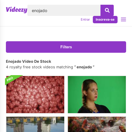
echar
Entrar
Inscreva-se
Filters
Enojado Vídeo De Stock
4 royalty free stock videos matching
enojado