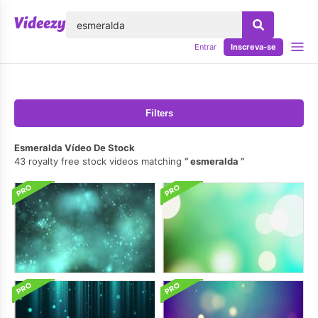
echar
Entrar
Inscreva-se
Filters
Esmeralda Vídeo De Stock
43 royalty free stock videos matching
esmeralda