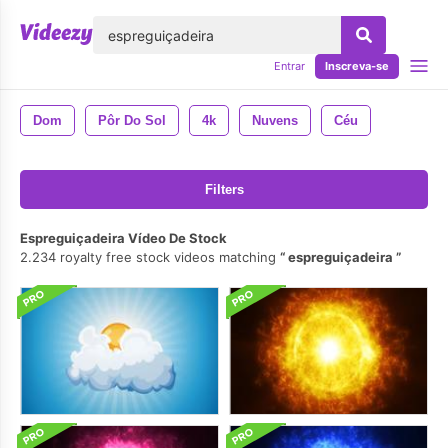
echar
Entrar
Inscreva-se
Dom
Pôr Do Sol
4k
Nuvens
Céu
Filters
Espreguiçadeira Vídeo De Stock
2.234 royalty free stock videos matching
espreguiçadeira