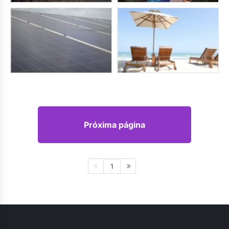
Próxima página
1