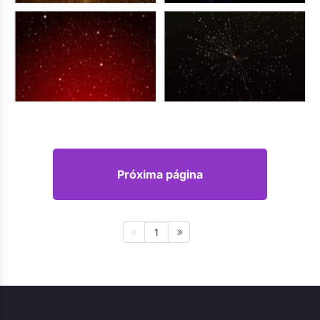
Próxima página
1