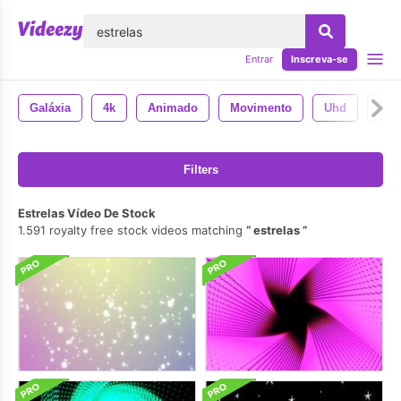
echar
Entrar
Inscreva-se
Galáxia
4k
Animado
Movimento
Uhd
Esp
Filters
Estrelas Vídeo De Stock
1.591 royalty free stock videos matching
estrelas