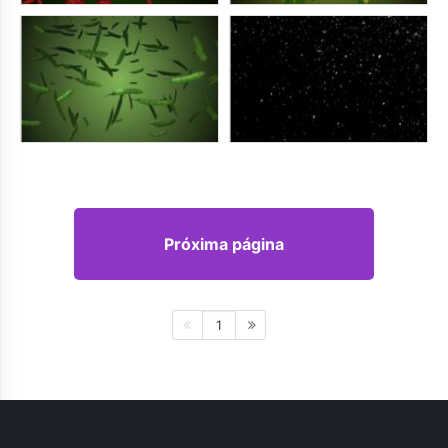
Próxima página
1