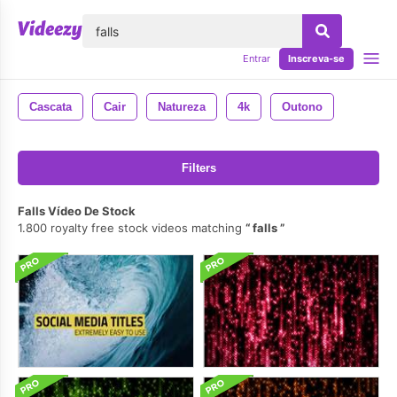
echar
Entrar
Inscreva-se
Cascata
Cair
Natureza
4k
Outono
Filters
Falls Vídeo De Stock
1.800 royalty free stock videos matching
falls