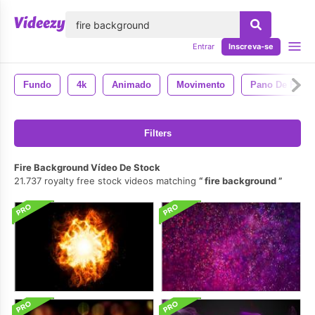
echar
Entrar
Inscreva-se
Fundo
4k
Animado
Movimento
Pano De Fund
Filters
Fire Background Vídeo De Stock
21.737 royalty free stock videos matching
fire background