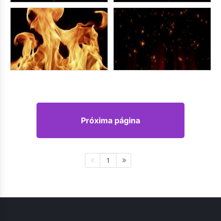
Próxima página
1