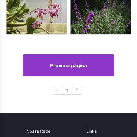
Próxima página
1
Nossa Rede
Links