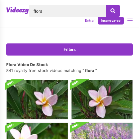
echar
Entrar
Inscreva-se
Filters
Flora Vídeo De Stock
841 royalty free stock videos matching
flora