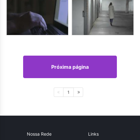
Próxima página
1
Nossa Rede
Links