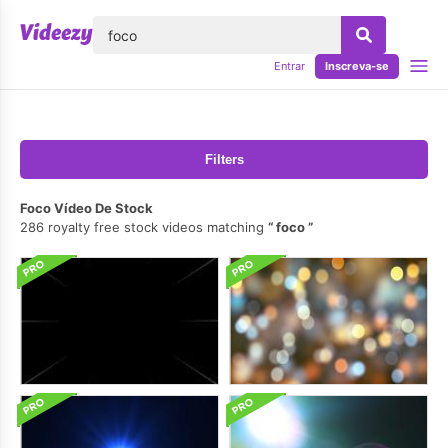
echar
Entrar
Inscreva-se
Filters
Foco Vídeo De Stock
286 royalty free stock videos matching
foco