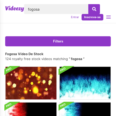
echar
Entrar
Inscreva-se
Filters
Fogosa Vídeo De Stock
124 royalty free stock videos matching
fogosa