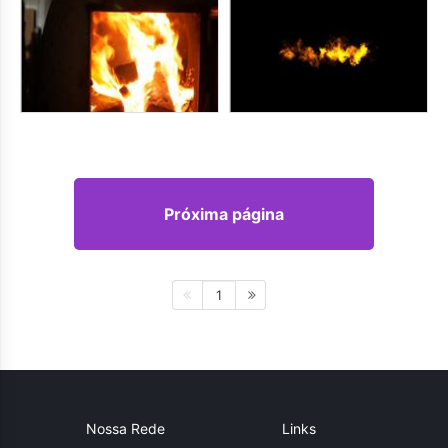
Próxima página
1
Nossa Rede
Links