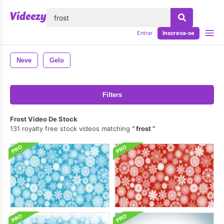
echar
Entrar
Inscreva-se
Neve
Gelo
Filters
Frost Vídeo De Stock
131 royalty free stock videos matching
frost