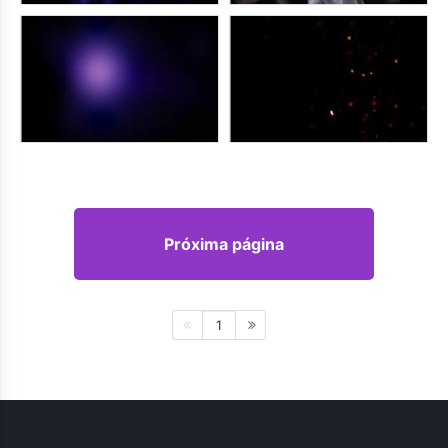
Próxima página
1