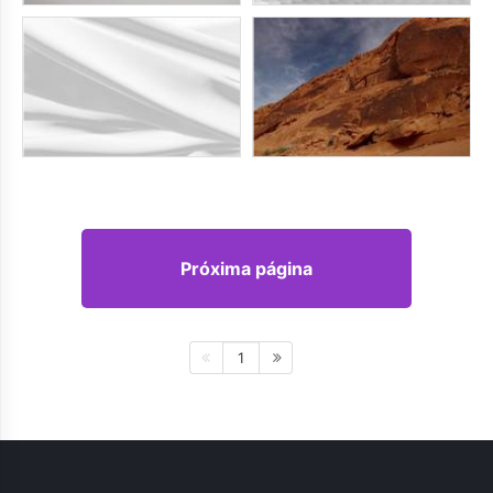
Próxima página
1