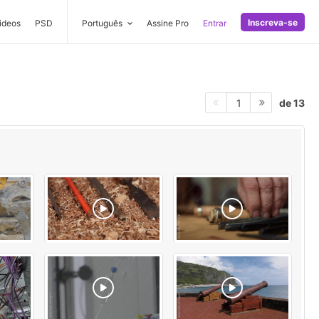
Inscreva-se
ideos
PSD
Português
Assine Pro
Entrar
de 13
1