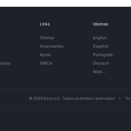
Links
Idiomas
Ofertas
English
Anunciantes
Español
Apoio
Português
rador
DMCA
Deutsch
Mais...
•
© 2026 Eezy LLC. Todos os direitos reservados
Te