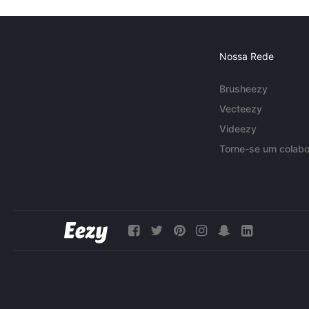
Nossa Rede
Brusheezy
Vecteezy
Videezy
Torne-se um colabo