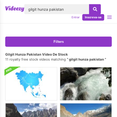
echar
Entrar
Inscreva-se
Filters
Gilgit Hunza Pakistan Vídeo De Stock
11 royalty free stock videos matching
gilgit hunza pakistan