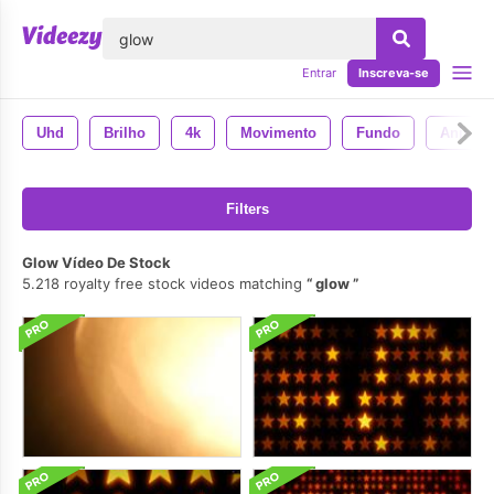
echar
Entrar
Inscreva-se
Uhd
Brilho
4k
Movimento
Fundo
Animad
Filters
Glow Vídeo De Stock
5.218 royalty free stock videos matching
glow