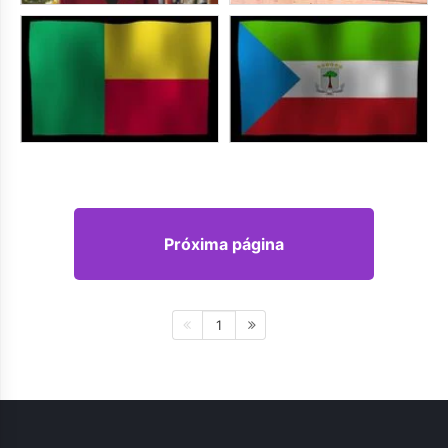
Próxima página
1