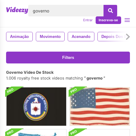
echar
Entrar
Inscreva-se
Animação
Movimento
Acenando
Depois Dos Efeito
Filters
Governo Vídeo De Stock
1.006 royalty free stock videos matching
governo