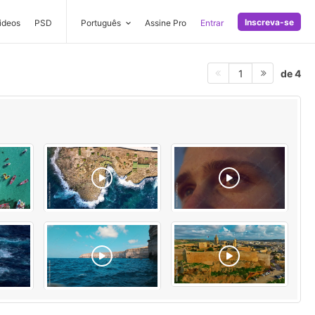
Inscreva-se
ideos
PSD
Português
Assine Pro
Entrar
de 4
1