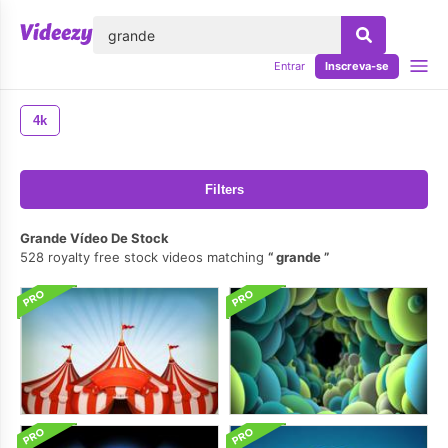
echar
Entrar
Inscreva-se
4k
Filters
Grande Vídeo De Stock
528 royalty free stock videos matching
grande