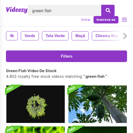
echar
Entrar
Inscreva-se
4k
Verde
Tela Verde
Maçã
Chroma Key
Pe
Filters
Green Fish Vídeo De Stock
4.802 royalty free stock videos matching
green fish