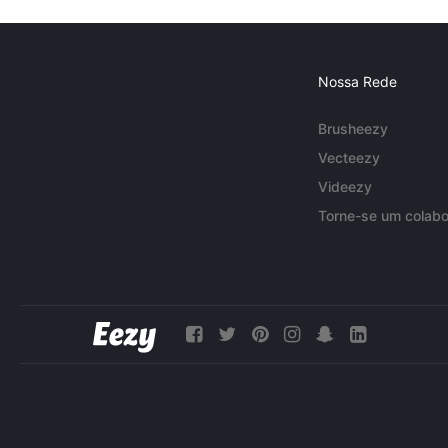
Nossa Rede
Brusheezy
Vecteezy
Videezy
Torne-se um colabo