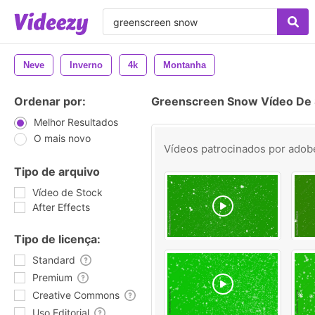
Neve
Inverno
4k
Montanha
Ordenar por:
Greenscreen Snow Vídeo De 
Melhor Resultados
O mais novo
Vídeos patrocinados por
adob
Tipo de arquivo
Vídeo de Stock
After Effects
Tipo de licença:
Standard
Premium
Creative Commons
Uso Editorial