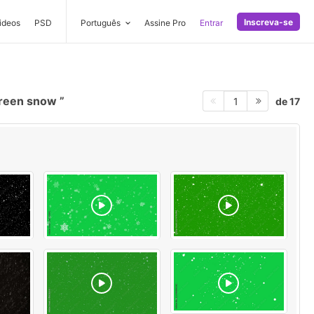
Inscreva-se
ideos
PSD
Português
Assine Pro
Entrar
reen snow
de 17
1