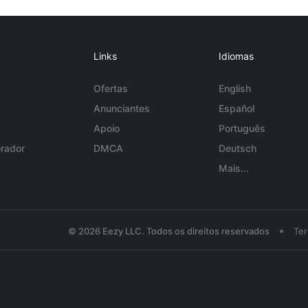
Links
Idiomas
Ofertas
English
Anunciantes
Español
Apoio
Português
rador
DMCA
Deutsch
Mais...
•
© 2026 Eezy LLC. Todos os direitos reservados
Te