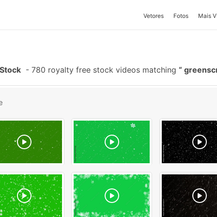
Vetores
Fotos
Mais V
Stock
-
780 royalty free stock videos matching
greensc
e