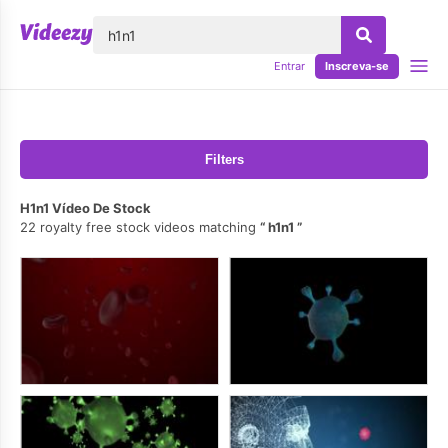
echar
Entrar
Inscreva-se
Filters
H1n1 Vídeo De Stock
22 royalty free stock videos matching
h1n1