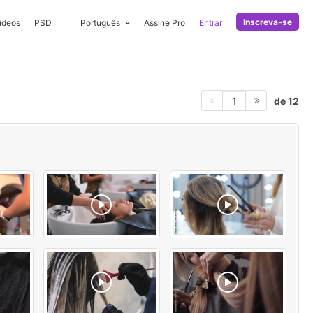
Inscreva-se
ideos
PSD
Português
Assine Pro
Entrar
de 12
1