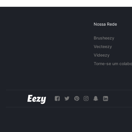
Nossa Rede
Brusheezy
Vecteezy
Videezy
Torne-se um colabo