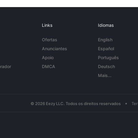
Links
Idiomas
Ofertas
English
Anunciantes
Español
Apoio
Português
rador
DMCA
Deutsch
Mais...
•
© 2026 Eezy LLC. Todos os direitos reservados
Te