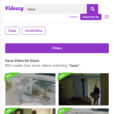
echar
Entrar
Inscreva-se
Casa
Imobiliária
Filters
Haus Vídeo De Stock
850 royalty free stock videos matching
haus