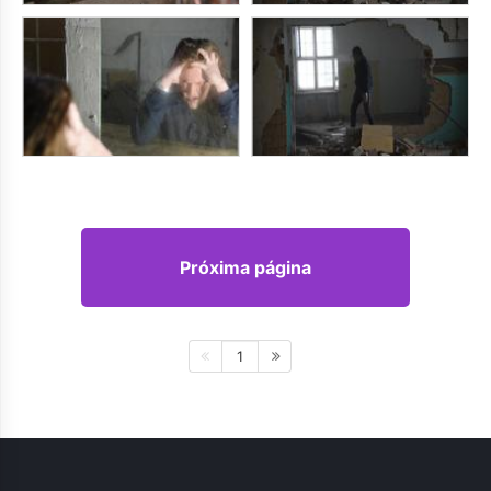
Próxima página
1